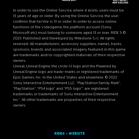
MIDDLE EAST
AUSTRALIA /
NEW ZEALAND
In order to use the Online Service, where it exists, users must be
13 years of age or older. By using the Online Service, the user
confirms that he/she is 13 or older. In order to access online
functions of the videogame, the platform account (Sony,
Microsoft etc) must belong to someone aged 13 or over. RIDE 5 ©
2023. Published and Developed by Milestone S.r.l. All rights
reserved. All manufacturers, accessory suppliers, names, tracks,
sponsors, brands and associated imagery featured in this game
are trademarks and/or copyrighted materials of their respective
owners.
Unreal, Unreal Engine, the circle-U logo and the Powered by
Unreal Engine logo are trade-marks or registered trademarks of
Epic Games, Inc. in the United States and elsewhere. © 2022
Sony Interactive Entertainment LLC. “PlayStation Family Mark”,
“PlayStation”, “PS4 logo” and “PS5 logo”” are registered
trademarks or trademarks of Sony Interactive Entertainment
Inc.”. All other trademarks are properties of their respective
owners.
RIDE4 – WEBSITE