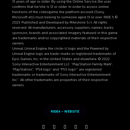
13 years of age or older. By using the Online Service, the user
confirms that he/she is 13 or older. In order to access online
functions of the videogame, the platform account (Sony,
Microsoft etc) must belong to someone aged 13 or over. RIDE 5 ©
2023. Published and Developed by Milestone S.r.l. All rights
reserved. All manufacturers, accessory suppliers, names, tracks,
sponsors, brands and associated imagery featured in this game
are trademarks and/or copyrighted materials of their respective
owners.
Unreal, Unreal Engine, the circle-U logo and the Powered by
Unreal Engine logo are trade-marks or registered trademarks of
Epic Games, Inc. in the United States and elsewhere. © 2022
Sony Interactive Entertainment LLC. “PlayStation Family Mark”,
“PlayStation”, “PS4 logo” and “PS5 logo”” are registered
trademarks or trademarks of Sony Interactive Entertainment
Inc.”. All other trademarks are properties of their respective
owners.
RIDE4 – WEBSITE