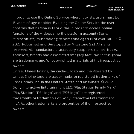
EUROPE
USA / CANADA
GERMANY
MIDDLE EAST
AUSTRALIA /
NEW ZEALAND
In order to use the Online Service, where it exists, users must be
13 years of age or older. By using the Online Service, the user
confirms that he/she is 13 or older. In order to access online
functions of the videogame, the platform account (Sony,
Microsoft etc) must belong to someone aged 13 or over. RIDE 5 ©
2023. Published and Developed by Milestone S.r.l. All rights
reserved. All manufacturers, accessory suppliers, names, tracks,
sponsors, brands and associated imagery featured in this game
are trademarks and/or copyrighted materials of their respective
owners.
Unreal, Unreal Engine, the circle-U logo and the Powered by
Unreal Engine logo are trade-marks or registered trademarks of
Epic Games, Inc. in the United States and elsewhere. © 2022
Sony Interactive Entertainment LLC. “PlayStation Family Mark”,
“PlayStation”, “PS4 logo” and “PS5 logo”” are registered
trademarks or trademarks of Sony Interactive Entertainment
Inc.”. All other trademarks are properties of their respective
owners.