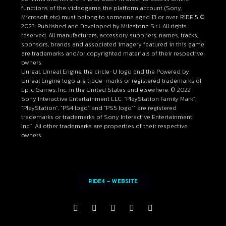
functions of the videogame, the platform account (Sony,
Microsoft etc) must belong to someone aged 13 or over. RIDE 5 ©
2023. Published and Developed by Milestone S.r.l. All rights
reserved. All manufacturers, accessory suppliers, names, tracks,
sponsors, brands and associated imagery featured in this game
are trademarks and/or copyrighted materials of their respective
owners.
Unreal, Unreal Engine, the circle-U logo and the Powered by
Unreal Engine logo are trade-marks or registered trademarks of
Epic Games, Inc. in the United States and elsewhere. © 2022
Sony Interactive Entertainment LLC. “PlayStation Family Mark”,
“PlayStation”, “PS4 logo” and “PS5 logo”” are registered
trademarks or trademarks of Sony Interactive Entertainment
Inc.”. All other trademarks are properties of their respective
owners.
RIDE4 – WEBSITE