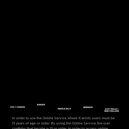
EUROPE
USA / CANADA
GERMANY
MIDDLE EAST
AUSTRALIA /
NEW ZEALAND
In order to use the Online Service, where it exists, users must be
13 years of age or older. By using the Online Service, the user
confirms that he/she is 13 or older. In order to access online