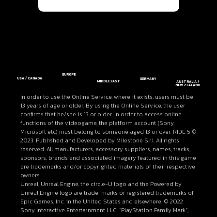
EUROPE
USA / CANADA
GERMANY
MIDDLE EAST
AUSTRALIA /
NEW ZEALAND
In order to use the Online Service, where it exists, users must be
13 years of age or older. By using the Online Service, the user
confirms that he/she is 13 or older. In order to access online
functions of the videogame, the platform account (Sony,
Microsoft etc) must belong to someone aged 13 or over. RIDE 5 ©
2023. Published and Developed by Milestone S.r.l. All rights
reserved. All manufacturers, accessory suppliers, names, tracks,
sponsors, brands and associated imagery featured in this game
are trademarks and/or copyrighted materials of their respective
owners.
Unreal, Unreal Engine, the circle-U logo and the Powered by
Unreal Engine logo are trade-marks or registered trademarks of
Epic Games, Inc. in the United States and elsewhere. © 2022
Sony Interactive Entertainment LLC. “PlayStation Family Mark”,